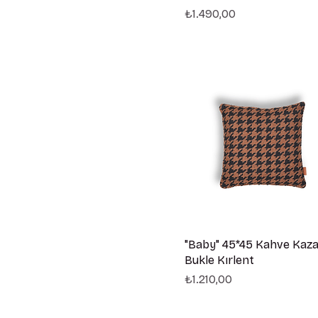
Fiyat
₺1.490,00
"Baby" 45*45 Kahve Kaza
Bukle Kırlent
Fiyat
₺1.210,00