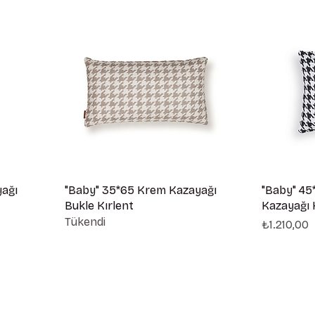
yağı
"Baby" 35*65 Krem Kazayağı
"Baby" 45
Bukle Kırlent
Kazayağı 
Tükendi
Fiyat
₺1.210,00