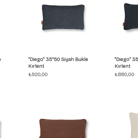
e
"Diego" 35*50 Siyah Bukle
"Diego" 3
Kırlent
Kırlent
Fiyat
Fiyat
₺920,00
₺880,00