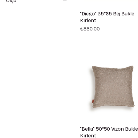
Ölçü
35 x 65
"Diego" 35*65 Bej Bukle
Kırlent
Fiyat
₺880,00
"Bella" 50*50 Vizon Bukle
Kırlent