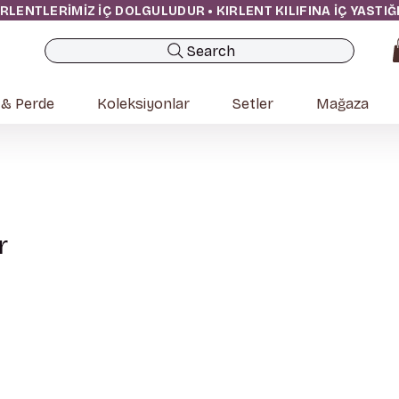
IRLENTLERİMİZ İÇ DOLGULUDUR • KIRLENT KILIFINA İÇ YASTI
Search
 & Perde
Koleksiyonlar
Setler
Mağaza
r