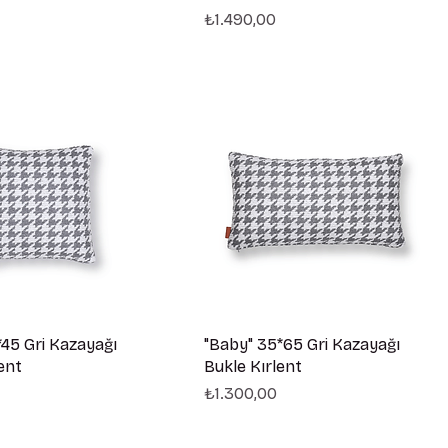
Fiyat
₺1.490,00
*45 Gri Kazayağı
"Baby" 35*65 Gri Kazayağı
ent
Bukle Kırlent
Fiyat
₺1.300,00