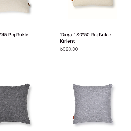
*45 Bej Bukle
"Diego" 30*50 Bej Bukle
Kırlent
Fiyat
₺920,00