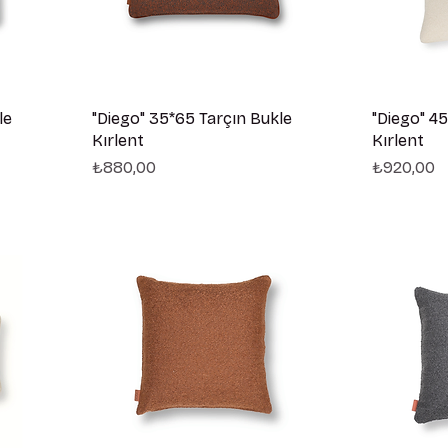
le
"Diego" 35*65 Tarçın Bukle
"Diego" 45
Kırlent
Kırlent
Fiyat
Fiyat
₺880,00
₺920,00