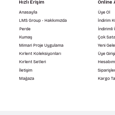
Hızlı Erişim
Online 
Anasayfa
Üye Ol
LMS Group - Hakkımızda
İndirim 
Perde
İndirimli
Kumaş
Çok Sata
Mimari Proje Uygulama
Yeni Gel
Kırlent Koleksiyonları
Üye Giriş
Kırlent Setleri
Hesabım
İletişim
Siparişle
Mağaza
Kargo Ta