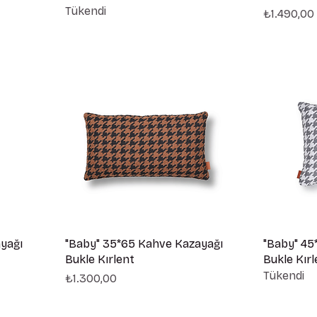
Tükendi
Fiyat
₺1.490,00
yağı
"Baby" 35*65 Kahve Kazayağı
"Baby" 45
Bukle Kırlent
Bukle Kırl
Tükendi
Fiyat
₺1.300,00