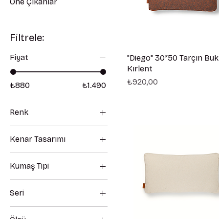
Öne Çıkanlar
Filtrele:
Fiyat
"Diego" 30*50 Tarçın Buk
Kırlent
Fiyat
₺920,00
₺880
₺1.490
Renk
Kenar Tasarımı
Standart
Kumaş Tipi
Bukle
Seri
Abby