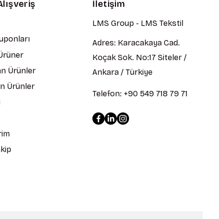
Alışveriş
İletişim
LMS Group - LMS Tekstil
Kuponları
Adres: Karacakaya Cad.
 Ürüner
Koçak Sok. No:17 Siteler /
n Ürünler
Ankara / Türkiye
en Ürünler
Telefon: +90 549 718 79 71
i
rim
kip