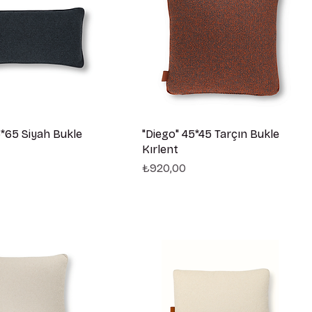
5*65 Siyah Bukle
"Diego" 45*45 Tarçın Bukle
Kırlent
Fiyat
₺920,00