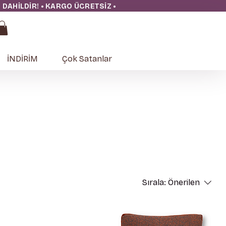
ĞI DAHİLDİR! • KARGO ÜCRETSİZ
•
İNDİRİM
Çok Satanlar
Sırala:
Önerilen