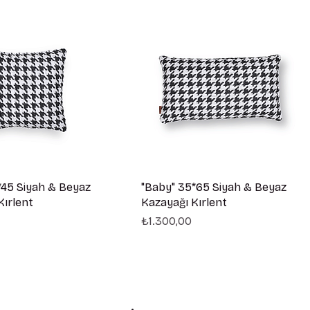
*45 Siyah & Beyaz
"Baby" 35*65 Siyah & Beyaz
Kırlent
Kazayağı Kırlent
Fiyat
₺1.300,00