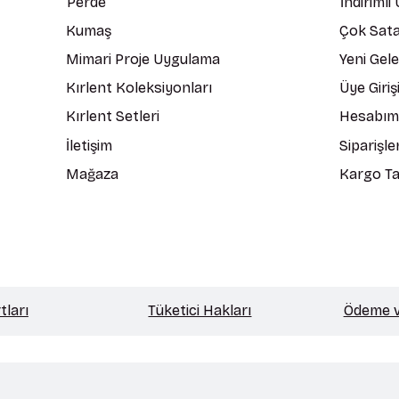
Perde
İndirimli
Kumaş
Çok Sata
Mimari Proje Uygulama
Yeni Gel
Kırlent Koleksiyonları
Üye Giriş
Kırlent Setleri
Hesabım
İletişim
Siparişle
Mağaza
Kargo Ta
tları
Tüketici Hakları
Ödeme ve