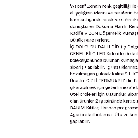
"Aspen" Zengin renk çeşitliliği il
el işçiliğinin izlerini ve zerafetin
harmanlayarak, sıcak ve sofistike
dönüştüren Dokuma Flamlı (Kendi
Kadife VİZON Döşemelik Kumaştan
Büyük Kare Kırlent, 
İÇ DOLGUSU DAHİLDİR. (İç Dolgu
GENEL BİLGİLER Kırlentlerde kull
koleksiyonunda bulunan kumaşlardır
sipariş yapılabilir. İç yastıkları
bozulmayan yüksek kalite SİLİKON
Ürünler GİZLİ FERMUARLI' dır. Fe
çıkarabilmek için yeterli mesafe bı
Otel projeleri için uygundur. Sip
olan ürünler 2 iş gününde kargoya 
BAKIM Kılıflar, Hassas programda
Ağartıcı kullanılamaz. Ütü ve ku
yapılabilir.