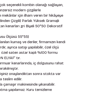
e çok seçenekli kombin olanağı sağlayan, 
 benzersiz modern çizgilerle 
 mekânlar için ilham veren bir hikâyeye 
nden Çizgili) Parlak Yüksek Gramajlı 
 kenarları gri Biyeli 50*50 Dekoratif 
su Ölçüsü 55*55) 
anılan kumaş ve deriler, firmamızın kendi 
, ayrıca satışı yapılabilir, özel ölçü 
mız, özel saten astar kaplı %100 formu 
 ELYAF' tır. 
rmuar kenarlarında, iç dolgusunu rahat 
rakılmıştır. 
arişiniz onaylandıktan sonra stokta var 
teslim edilir. 
 çamaşır makinesinde yıkanabilir. 
rutma yapılamaz. Kuru temizleme 