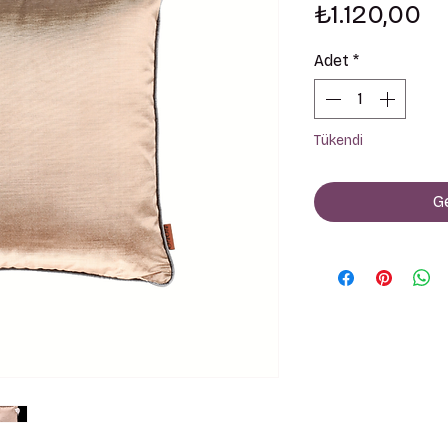
Fi
₺1.120,00
Adet
*
Tükendi
Ge