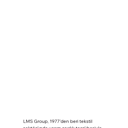
LMS Group, 1977'den beri tekstil 
sektöründe yarım asırlık tecrübesiyle 