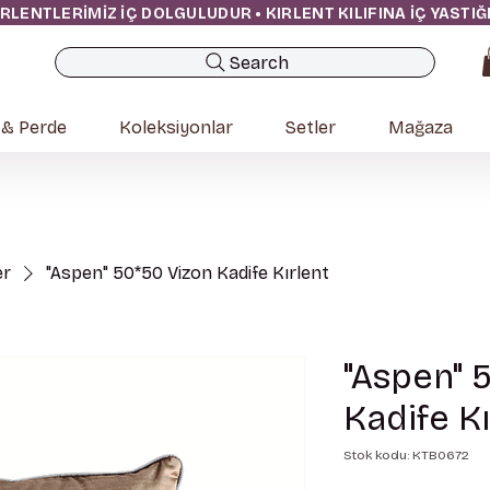
IRLENTLERİMİZ İÇ DOLGULUDUR • KIRLENT KILIFINA İÇ YASTI
Search
 & Perde
Koleksiyonlar
Setler
Mağaza
er
"Aspen" 50*50 Vizon Kadife Kırlent
"Aspen" 
Kadife Kı
Stok kodu: KTB0672