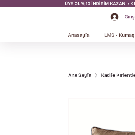
ÜYE OL %10 İNDİRİM KAZAN! • K
Giriş
Anasayfa
LMS - Kumaş
Ana Sayfa
Kadife Kırlentl