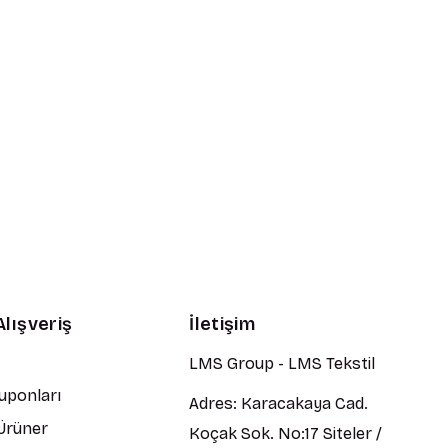
Alışveriş
İletişim
LMS Group - LMS Tekstil
Kuponları
Adres: Karacakaya Cad.
 Ürüner
Koçak Sok. No:17 Siteler /