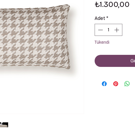
F
₺1.300,00
Adet
*
Tükendi
Ge