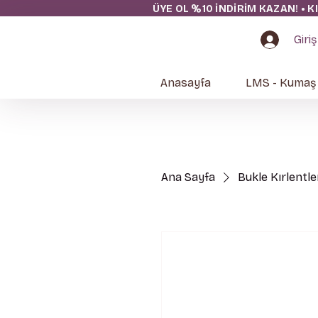
ÜYE OL %10 İNDİRİM KAZAN! • K
Giriş
Anasayfa
LMS - Kumaş
Ana Sayfa
Bukle Kırlentle