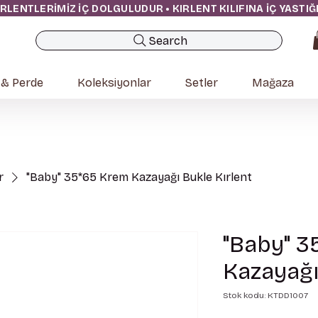
IRLENTLERİMİZ İÇ DOLGULUDUR • KIRLENT KILIFINA İÇ YASTI
Search
 & Perde
Koleksiyonlar
Setler
Mağaza
r
"Baby" 35*65 Krem Kazayağı Bukle Kırlent
"Baby" 3
Kazayağı
Stok kodu: KTDD1007