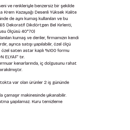
i ve renkleriyle benzersiz bir şekilde 
a Krem Kazayağı Desenli Yüksek Kalite 
nde de aynı kumaş kullanılan ve bu 
65 Dekoratif Dikdörtgen Bel Kırlenti, 
su Ölçüsü 40*70) 
anılan kumaş ve deriler, firmamızın kendi 
, ayrıca satışı yapılabilir, özel ölçü 
mız, özel saten astar kaplı %100 formu 
 ELYAF' tır. 
rmuar kenarlarında, iç dolgusunu rahat 
rakılmıştır. 
stokta var olan ürünler 2 iş gününde 
 çamaşır makinesinde yıkanabilir. 
rutma yapılamaz. Kuru temizleme 