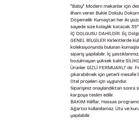
"Baby" Modern mekanlar için desen
ilham veren Bukle Dokulu Dokum
Döşemelik Kumaştan her iki yüzü
sayede size kolaylık katacak 35*
İÇ DOLGUSU DAHİLDİR. (İç Dolgu
GENEL BİLGİLER Kırlentlerde kull
koleksiyonunda bulunan kumaşlardır
sipariş yapılabilir. İç yastıkları
bozulmayan yüksek kalite SİLİKON
Ürünler GİZLİ FERMUARLI' dır. Fe
çıkarabilmek için yeterli mesafe bı
Otel projeleri için uygundur. 
Siparişiniz onaylandıktan sonra 
kargoya teslim edilir. 
BAKIM Kılıflar, Hassas programda
Ağartıcı kullanılamaz. Ütü ve ku
yapılabilir.