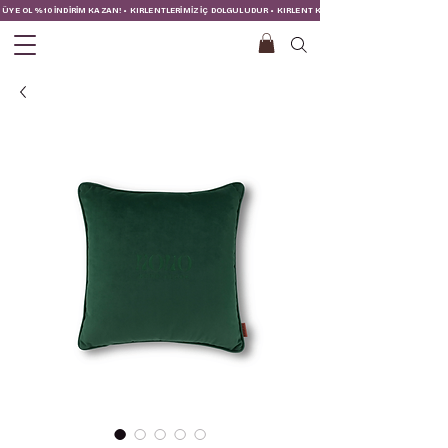
ÜYE OL %10 İNDİRİM KAZAN! • KIRLENTLERİMİZ İÇ DOLGULUDUR • KIRLENT KILIFINA İÇ YASTIĞI DAHİLDİR!