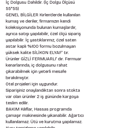
İç Dolgusu Dahildir. (İç Dolgu Ölçüsü 
55*55) 
GENEL BİLGİLER Kırlentlerde kullanılan 
kumaş ve deriler, firmamızın kendi 
koleksiyonunda bulunan kumaşlardır, 
ayrıca satışı yapılabilir, özel ölçü sipariş 
yapılabilir. İç yastıklarımız, özel saten 
astar kaplı %100 formu bozulmayan 
yüksek kalite SİLİKON ELYAF' tır. 
Ürünler GİZLİ FERMUARLI' dır. Fermuar 
kenarlarında, iç dolgusunu rahat 
çıkarabilmek için yeterli mesafe 
bırakılmıştır. 
Otel projeleri için uygundur. 
Siparişiniz onaylandıktan sonra stokta 
var olan ürünler 2 iş gününde kargoya 
teslim edilir. 
BAKIM Kılıflar, Hassas programda 
çamaşır makinesinde yıkanabilir. Ağartıcı 
kullanılamaz. Ütü ve kurutma yapılamaz. 