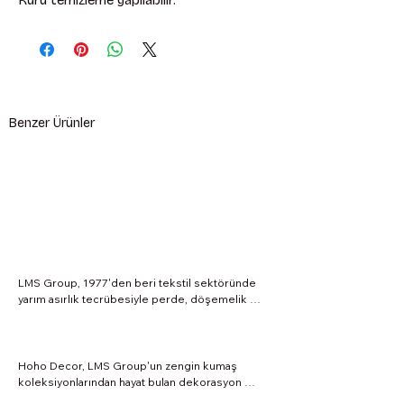
Kuru temizleme yapılabilir.
Benzer Ürünler
LMS Group, 1977'den beri tekstil sektöründe 
yarım asırlık tecrübesiyle perde, döşemelik 
kumaş ve projeye özel tekstil çözümleri sunan 
köklü bir firmadır. Zengin kumaş koleksiyonları, 
özel ölçü üretim anlayışı ve profesyonel 
uygulama hizmetleriyle konut, villa, rezidans, 
Hoho Decor, LMS Group'un zengin kumaş 
otel, ofis ve ticari projelere değer katmaktadır. 
koleksiyonlarından hayat bulan dekorasyon 
Perdelik kumaş, döşemelik kumaş, tül perde, 
markasıdır. Kırlent, koltuk şalı, yatak runner'ı ve 