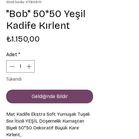
Stok kodu: KTB06111
"Bob" 50*50 Yeşil
Kadife Kırlent
Fiyat
₺1.150,00
Adet
*
Tükendi
Geldiğinde Bildir
Mat Kadife Ekstra Soft Yumuşak Tuşeli 
Sıvı İticili YEŞİL Döşemelik Kumaştan 
Biyeli 50*50 Dekoratif Büyük Kare 
Kırlent, 