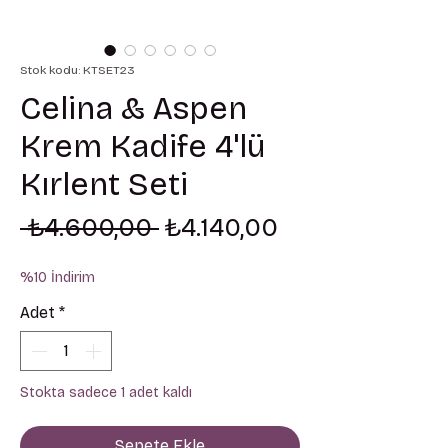
Stok kodu: KTSET23
Celina & Aspen
Krem Kadife 4'lü
Kırlent Seti
Normal Fiyat
İndirimli Fiyat
 ₺4.600,00 
₺4.140,00
%10 İndirim
Adet
*
Stokta sadece 1 adet kaldı
Sepete Ekle