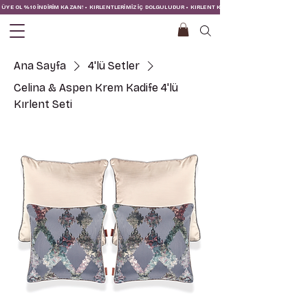
ÜYE OL %10 İNDİRİM KAZAN! • KIRLENTLERİMİZ İÇ DOLGULUDUR • KIRLENT KILIFINA İÇ YASTIĞI DAHİLDİR!
Ana Sayfa
4'lü Setler
Celina & Aspen Krem Kadife 4'lü
Kırlent Seti