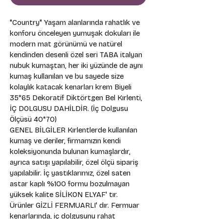
"Country" Yaşam alanlarında rahatlık ve 
konforu önceleyen yumuşak dokuları ile 
modern mat görünümü ve natürel 
kendinden desenli özel seri TABA italyan 
nubuk kumaştan, her iki yüzünde de aynı 
kumaş kullanılan ve bu sayede size 
kolaylık katacak kenarları krem Biyeli 
35*65 Dekoratif Diktörtgen Bel Kırlenti, 
İÇ DOLGUSU DAHİLDİR. (İç Dolgusu 
Ölçüsü 40*70) 
GENEL BİLGİLER Kırlentlerde kullanılan 
kumaş ve deriler, firmamızın kendi 
koleksiyonunda bulunan kumaşlardır, 
ayrıca satışı yapılabilir, özel ölçü sipariş 
yapılabilir. İç yastıklarımız, özel saten 
astar kaplı %100 formu bozulmayan 
yüksek kalite SİLİKON ELYAF' tır. 
Ürünler GİZLİ FERMUARLI' dır. Fermuar 
kenarlarında, iç dolgusunu rahat 