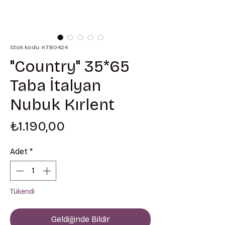
Stok kodu: KTB0424
"Country" 35*65
Taba İtalyan
Nubuk Kırlent
Fiyat
₺1.190,00
Adet
*
Tükendi
Geldiğinde Bildir