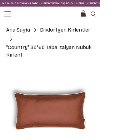
ÜYE OL %10 İNDİRİM KAZAN! • KIRLENTLERİMİZ İÇ DOLGULUDUR • KIRLENT KILIFINA İÇ YASTIĞI DAHİLDİR!
Ana Sayfa
Dikdörtgen Kırlentler
"Country" 35*65 Taba İtalyan Nubuk
Kırlent