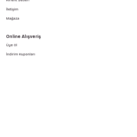
Kırlent Setleri
İletişim
Mağaza
Online Alışveriş
Üye Ol
İndirim Kuponları
İndirimli Ürüner
Çok Satan Ürünler
Yeni Gelen Ürünler
Üye Girişi
Hesabım
Siparişlerim
Kargo Takip
İletişim