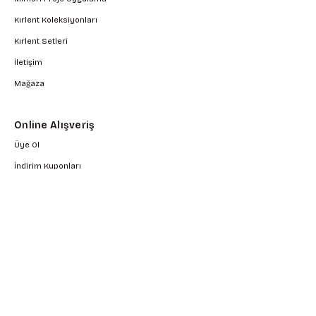
Kırlent Koleksiyonları
Kırlent Setleri
İletişim
Mağaza
Online Alışveriş
Üye Ol
İndirim Kuponları
İndirimli Ürüner
Çok Satan Ürünler
Yeni Gelen Ürünler
Üye Girişi
Hesabım
Siparişlerim
Kargo Takip