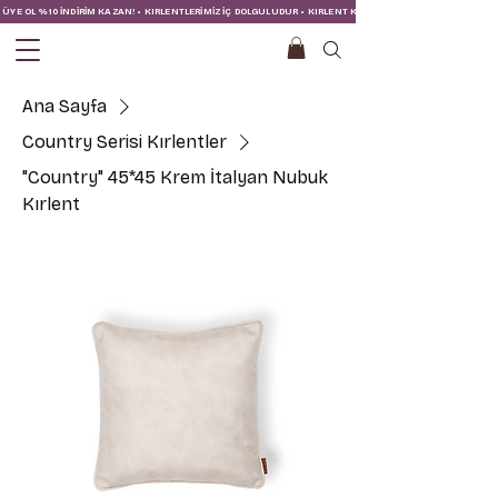
ÜYE OL %10 İNDİRİM KAZAN! • KIRLENTLERİMİZ İÇ DOLGULUDUR • KIRLENT KILIFINA İÇ YASTIĞI DAHİLDİR!
Ana Sayfa
Country Serisi Kırlentler
"Country" 45*45 Krem İtalyan Nubuk
Kırlent