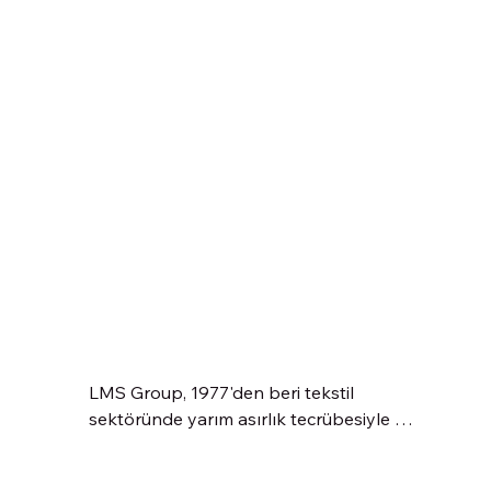
LMS Group, 1977'den beri tekstil 
sektöründe yarım asırlık tecrübesiyle 
perde, döşemelik kumaş ve projeye özel 
tekstil çözümleri sunan köklü bir firmadır. 