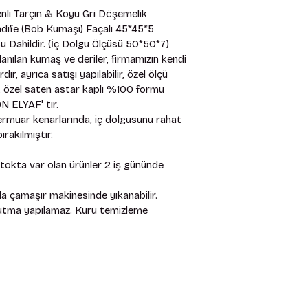
li Tarçın & Koyu Gri Döşemelik 
ife (Bob Kumaşı) Façalı 45*45*5 
u Dahildir. (İç Dolgu Ölçüsü 50*50*7) 
anılan kumaş ve deriler, firmamızın kendi 
, ayrıca satışı yapılabilir, özel ölçü 
mız, özel saten astar kaplı %100 formu 
 ELYAF' tır. 
rmuar kenarlarında, iç dolgusunu rahat 
rakılmıştır. 
stokta var olan ürünler 2 iş gününde 
 çamaşır makinesinde yıkanabilir. 
rutma yapılamaz. Kuru temizleme 