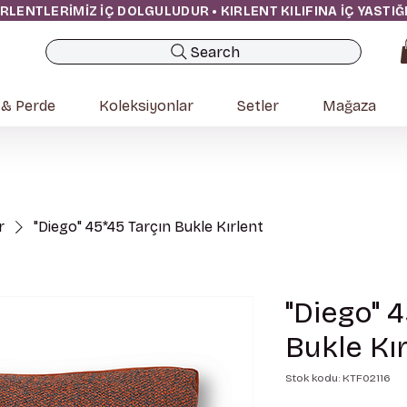
IRLENTLERİMİZ İÇ DOLGULUDUR • KIRLENT KILIFINA İÇ YASTI
Search
 & Perde
Koleksiyonlar
Setler
Mağaza
r
"Diego" 45*45 Tarçın Bukle Kırlent
"Diego" 4
Bukle Kır
Stok kodu: KTF02116