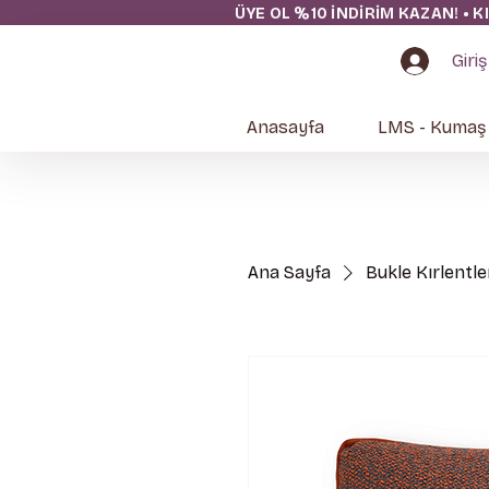
ÜYE OL %10 İNDİRİM KAZAN! • K
Giriş
Anasayfa
LMS - Kumaş
Ana Sayfa
Bukle Kırlentle