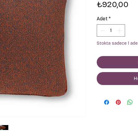
Fi
₺920,00
Adet
*
Stokta sadece 1 adet
H