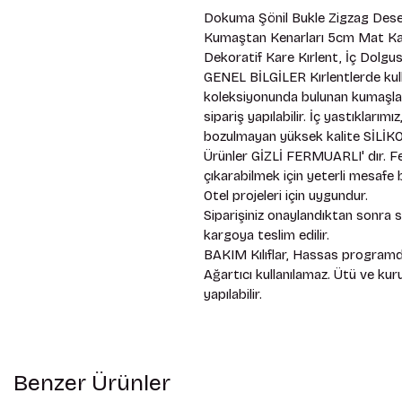
Dokuma Şönil Bukle Zigzag Desen
Kumaştan Kenarları 5cm Mat Kad
Dekoratif Kare Kırlent, İç Dolgus
GENEL BİLGİLER Kırlentlerde kull
koleksiyonunda bulunan kumaşlardır
sipariş yapılabilir. İç yastıkları
bozulmayan yüksek kalite SİLİKON
Ürünler GİZLİ FERMUARLI' dır. Fe
çıkarabilmek için yeterli mesafe bı
Otel projeleri için uygundur. 
Siparişiniz onaylandıktan sonra 
kargoya teslim edilir. 
BAKIM Kılıflar, Hassas programda
Ağartıcı kullanılamaz. Ütü ve ku
yapılabilir.
Benzer Ürünler