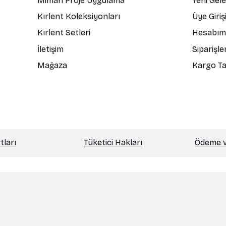
Mimari Proje Uygulama
Yeni Gel
Kırlent Koleksiyonları
Üye Giriş
Kırlent Setleri
Hesabım
İletişim
Siparişle
Mağaza
Kargo Ta
tları
Tüketici Hakları
Ödeme ve