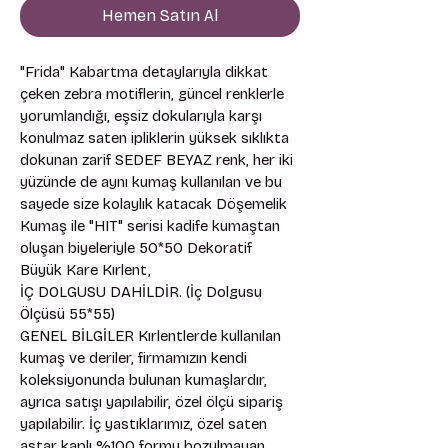
Hemen Satın Al
"Frida" Kabartma detaylarıyla dikkat 
çeken zebra motiflerin, güncel renklerle 
yorumlandığı, eşsiz dokularıyla karşı 
konulmaz saten ipliklerin yüksek sıklıkta 
dokunan zarif SEDEF BEYAZ renk, her iki 
yüzünde de aynı kumaş kullanılan ve bu 
sayede size kolaylık katacak Döşemelik 
Kumaş ile "HIT" serisi kadife kumaştan 
oluşan biyeleriyle 50*50 Dekoratif 
Büyük Kare Kırlent, 
İÇ DOLGUSU DAHİLDİR. (İç Dolgusu 
Ölçüsü 55*55) 
GENEL BİLGİLER Kırlentlerde kullanılan 
kumaş ve deriler, firmamızın kendi 
koleksiyonunda bulunan kumaşlardır, 
ayrıca satışı yapılabilir, özel ölçü sipariş 
yapılabilir. İç yastıklarımız, özel saten 
astar kaplı %100 formu bozulmayan 