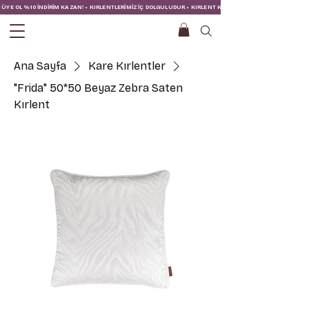
ÜYE OL %10 İNDİRİM KAZAN! • KIRLENTLERİMİZ İÇ DOLGULUDUR • KIRLENT KILIFINA İÇ YASTIĞI DAHİLDİR!
Ana Sayfa
Kare Kırlentler
"Frida" 50*50 Beyaz Zebra Saten
Kırlent