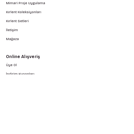
tanır.
Mimari Proje Uygulama
Kırlent Koleksiyonları
Kırlent Setleri
İletişim
Mağaza
Online Alışveriş
Üye Ol
İndirim Kuponları
İndirimli Ürüner
Çok Satan Ürünler
Yeni Gelen Ürünler
Üye Girişi
Hesabım
Siparişlerim