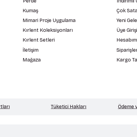
Perde
İndirimli
Kumaş
Çok Sata
Mimari Proje Uygulama
Yeni Gel
Kırlent Koleksiyonları
Üye Giriş
Kırlent Setleri
Hesabım
İletişim
Siparişle
Mağaza
Kargo Ta
tları
Tüketici Hakları
Ödeme ve