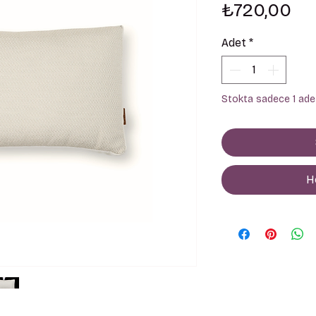
Fi
₺720,00
Adet
*
Stokta sadece 1 adet
H