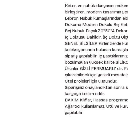
Keten ve nubuk dünyasını mükem
birleştiren, modern tasarımın yen
Lebron Nubuk kumaşlarından eld
Dokuma Modern Dokulu Bej Kete
Bej Nubuk Façalı 30*50*4 Dekorat
İç Dolgusu Dahildir. (İç Dolgu Öl
GENEL BİLGİLER Kırlentlerde kull
koleksiyonunda bulunan kumaşlardır
sipariş yapılabilir. İç yastıkları
bozulmayan yüksek kalite SİLİKON
Ürünler GİZLİ FERMUARLI' dır. Fe
çıkarabilmek için yeterli mesafe bı
Otel projeleri için uygundur. 
Siparişiniz onaylandıktan sonra 
kargoya teslim edilir. 
BAKIM Kılıflar, Hassas programda
Ağartıcı kullanılamaz. Ütü ve ku
yapılabilir.