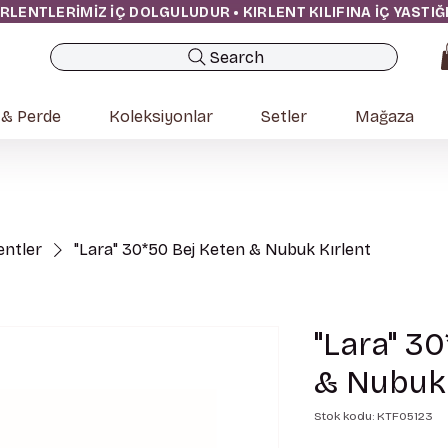
IRLENTLERİMİZ İÇ DOLGULUDUR • KIRLENT KILIFINA İÇ YASTI
Search
 & Perde
Koleksiyonlar
Setler
Mağaza
entler
"Lara" 30*50 Bej Keten & Nubuk Kırlent
"Lara" 3
& Nubuk 
Stok kodu: KTF05123