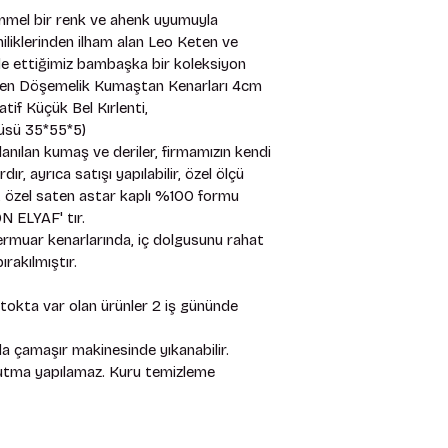
mel bir renk ve ahenk uyumuyla 
iliklerinden ilham alan Leo Keten ve 
e ettiğimiz bambaşka bir koleksiyon 
n Döşemelik Kumaştan Kenarları 4cm 
if Küçük Bel Kırlenti, 
çüsü 35*55*5) 
anılan kumaş ve deriler, firmamızın kendi 
, ayrıca satışı yapılabilir, özel ölçü 
mız, özel saten astar kaplı %100 formu 
 ELYAF' tır. 
rmuar kenarlarında, iç dolgusunu rahat 
rakılmıştır. 
stokta var olan ürünler 2 iş gününde 
 çamaşır makinesinde yıkanabilir. 
rutma yapılamaz. Kuru temizleme 