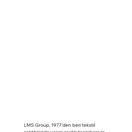
LMS Group, 1977'den beri tekstil 
sektöründe yarım asırlık tecrübesiyle 