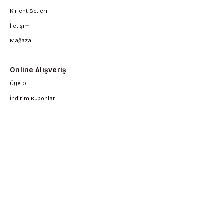
Kırlent Setleri
İletişim
Mağaza
Online Alışveriş
Üye Ol
İndirim Kuponları
İndirimli Ürüner
Çok Satan Ürünler
Yeni Gelen Ürünler
Üye Girişi
Hesabım
Siparişlerim
Kargo Takip