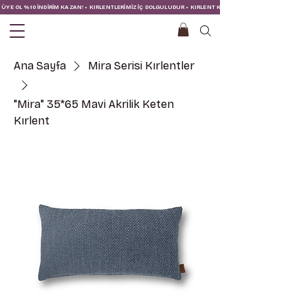
ÜYE OL %10 İNDİRİM KAZAN! • KIRLENTLERİMİZ İÇ DOLGULUDUR • KIRLENT KILIFINA İÇ YASTIĞI DAHİLDİR!
Ana Sayfa
Mira Serisi Kırlentler
"Mira" 35*65 Mavi Akrilik Keten
Kırlent