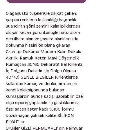
Olağanüstü tuşeleriyle dikkat çeken, 
çarpıcı renklerin kullanıldığı hayranlık 
uyandıran şönil zeminli kalın ipliklerden 
oluşan keten görüntüsüyle naturalizm 
den ilham alan ve yaşam alanlarınızda 
dokunma hissini ön plana çıkaran 
Gramajlı Dokuma Modern Kalın Dokulu 
Akrilik, Pamuk Keten Mavi Döşemelik 
Kumaştan 35*65 Dekoratif Bel Kırlenti,
İç Dolgusu Dahildir. (İç Dolgu Ölçüsü 
40*70) GENEL BİLGİLER Kırlentlerde 
kullanılan kumaş ve deriler, firmamızın 
kendi koleksiyonunda bulunan 
kumaşlardır, ayrıca satışı yapılabilir, özel 
ölçü sipariş yapılabilir. İç yastıklarımız, 
özel saten astar kaplı %100 formu 
bozulmayan yüksek kalite SİLİKON 
ELYAF' tır. 
Ürünler GİZLİ FERMUARLI' dır. Fermuar 