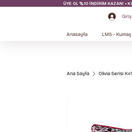
ÜYE OL %10 İNDİRİM KAZAN! • K
Giriş
Anasayfa
LMS - Kumaş
Ana Sayfa
Olivia Serisi Kı