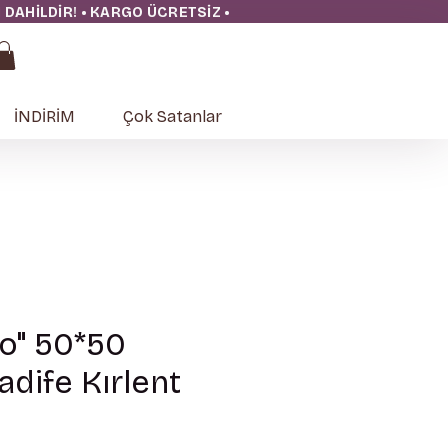
ĞI DAHİLDİR! • KARGO ÜCRETSİZ
•
İNDİRİM
Çok Satanlar
eo" 50*50
adife Kırlent