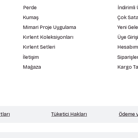
Perde
İndirimli
Kumaş
Çok Sata
Mimari Proje Uygulama
Yeni Gel
Kırlent Koleksiyonları
Üye Giriş
Kırlent Setleri
Hesabım
İletişim
Siparişle
Mağaza
Kargo Ta
tları
Tüketici Hakları
Ödeme ve