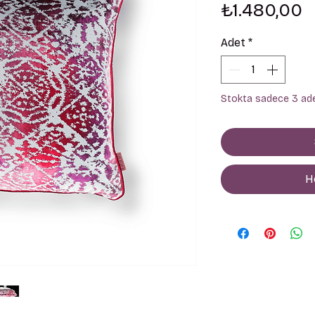
F
₺1.480,00
Adet
*
Stokta sadece 3 ade
H