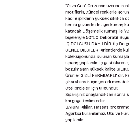
"Oliva Geo" Gri zemin üzerine ren
motiflerin, güncel renklerle yoru
kadife ipliklerin yüksek sıklıkta 
her iki yüzünde de aynı kumaş kul
katacak Döşemelik Kumaş ile "AS
biyeleriyle 50*50 Dekoratif Büyü
İÇ DOLGUSU DAHİLDİR. (İç Dolgu
GENEL BİLGİLER Kırlentlerde kull
koleksiyonunda bulunan kumaşlardır
sipariş yapılabilir. İç yastıkları
bozulmayan yüksek kalite SİLİKON
Ürünler GİZLİ FERMUARLI' dır. Fe
çıkarabilmek için yeterli mesafe bı
Otel projeleri için uygundur. 
Siparişiniz onaylandıktan sonra 
kargoya teslim edilir. 
BAKIM Kılıflar, Hassas programda
Ağartıcı kullanılamaz. Ütü ve ku
yapılabilir.