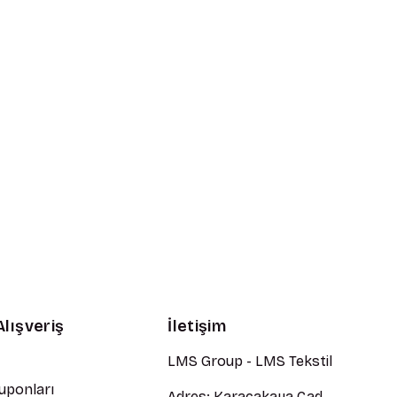
Alışveriş
İletişim
LMS Group - LMS Tekstil
Kuponları
Adres: Karacakaya Cad.