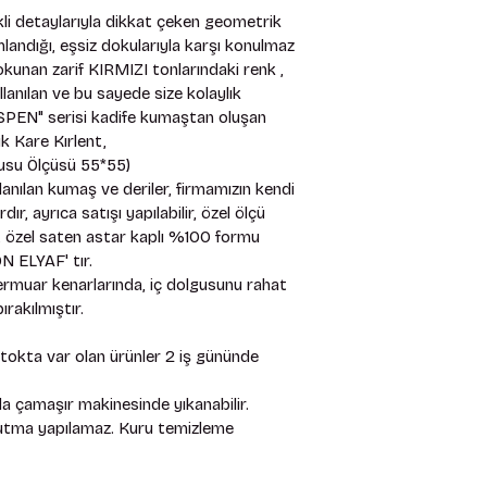
kli detaylarıyla dikkat çeken geometrik 
mlandığı, eşsiz dokularıyla karşı konulmaz 
dokunan zarif KIRMIZI tonlarındaki renk , 
lanılan ve bu sayede size kolaylık 
PEN" serisi kadife kumaştan oluşan 
k Kare Kırlent, 
su Ölçüsü 55*55) 
anılan kumaş ve deriler, firmamızın kendi 
, ayrıca satışı yapılabilir, özel ölçü 
mız, özel saten astar kaplı %100 formu 
 ELYAF' tır. 
rmuar kenarlarında, iç dolgusunu rahat 
rakılmıştır. 
stokta var olan ürünler 2 iş gününde 
 çamaşır makinesinde yıkanabilir. 
rutma yapılamaz. Kuru temizleme 