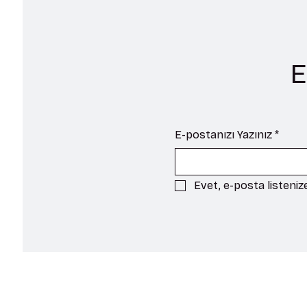
uygulamalarda da değerlendirilmesine 
olanak tanır.
E
E-postanızı Yazınız
*
Evet, e-posta listeni