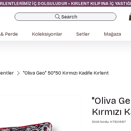
IRLENTLERİMİZ İÇ DOLGULUDUR • KIRLENT KILIFINA İÇ YASTI
Search
 & Perde
Koleksiyonlar
Setler
Mağaza
rlentler
"Oliva Geo" 50*50 Kırmızı Kadife Kırlent
"Oliva G
Kırmızı K
Stok kodu: KTB0687