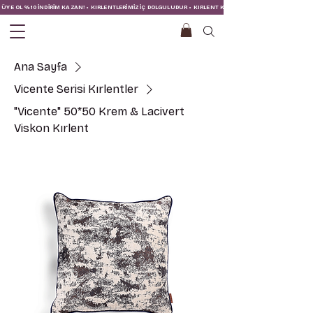
ÜYE OL %10 İNDİRİM KAZAN! • KIRLENTLERİMİZ İÇ DOLGULUDUR • KIRLENT KILIFINA İÇ YASTIĞI DAHİLDİR!
Ana Sayfa
Vicente Serisi Kırlentler
"Vicente" 50*50 Krem & Lacivert
Viskon Kırlent