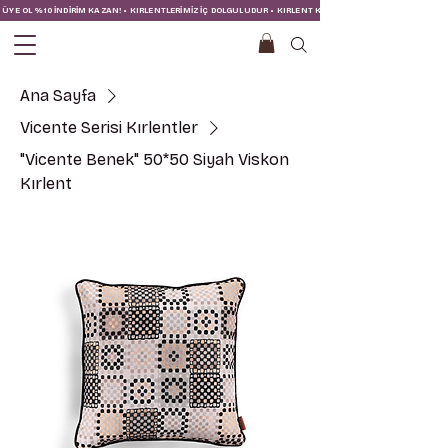
ÜYE OL %10 İNDİRİM KAZAN! • KIRLENTLERİMİZ İÇ DOLGULUDUR • KIRLENT KILIFINA İÇ YASTIĞI DAHİLDİR!
Ana Sayfa
Vicente Serisi Kırlentler
"Vicente Benek" 50*50 Siyah Viskon
Kırlent