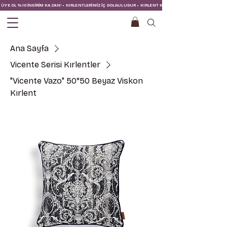
ÜYE OL %10 İNDİRİM KAZAN! • KIRLENTLERİMİZ İÇ DOLGULUDUR • KIRLENT KILIFINA İÇ YASTIĞI DAHİLDİR!
Ana Sayfa
Vicente Serisi Kırlentler
"Vicente Vazo" 50*50 Beyaz Viskon
Kırlent